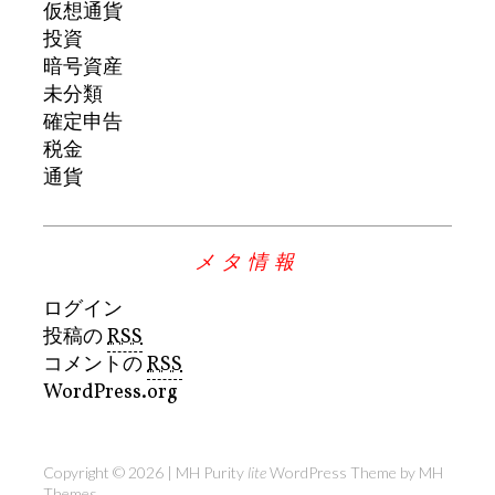
仮想通貨
投資
暗号資産
未分類
確定申告
税金
通貨
メタ情報
ログイン
投稿の
RSS
コメントの
RSS
WordPress.org
Copyright © 2026 | MH Purity
lite
WordPress Theme by
MH
Themes