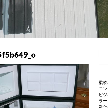
5f5b649_o
柔軟
ニン
ビジ
ラー
新た