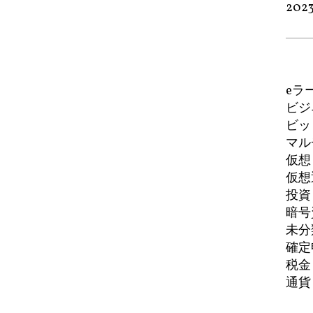
202
eラ
ビジ
ビッ
マル
仮想
仮想
投資
暗号
未分
確定
税金
通貨