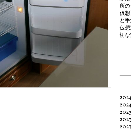
所の
仮想
と手
仮想
切な
202
202
202
202
202